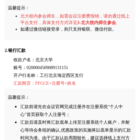
温馨提示：
北大校内参会师生，如需会议注册费报销，请勿通过线上
平台支付，具体支付方式详见
3-北大校内师生参会
;
如通过微信链接登录，则只支持银联、微信付款。
2.银行汇款
收款户名：北京大学
账号：0200004509089131151
开户行名称：工行北京海淀西区支行
汇款附言：
FFGCE+
注册号+姓名
温馨提示：
汇款前请先在会议官网完成注册并在注册系统“个人中
心”首页获取个人注册号；
汇款后请及时将汇款底单上传至注册系统个人账户，并耐
心等待会务组的确认,优惠政策的实施将以底单显示的汇款
时间为准。由于汇款认款周期较长，建议选择线上支付方