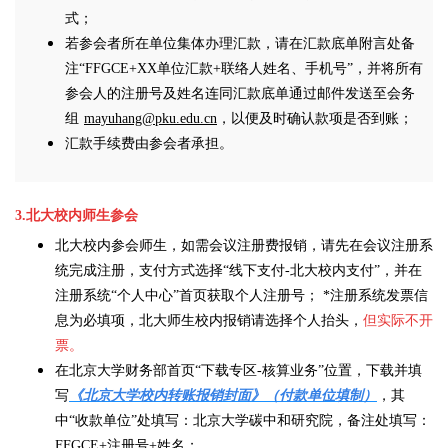
式；
若参会者所在单位集体办理汇款，请在汇款底单附言处备
注“FFGCE+XX单位汇款+联络人姓名、手机号”，并将所有
参会人的注册号及姓名连同汇
款底单通过邮件发送
至会务
组
mayuhang@pku.edu.cn
，以便及时确认款项是否到账；
汇款手续费由参会者承担。
3.北大校内师生参会
北大校内参会师生，如需会议注册费报销，请先在会议注册系
统完成注册，支付方式选择“线下支付-北大校内支付”，并在
注册系统“个人中心”首页获取个人注册号
；
*注册系统发票信
息为必填项，北大师生校内报销请选择个人抬头，
但实际不开
票。
在北京大学财务部首页“下载专区-核算业务”位置，下载并填
写
《北京大学校内转账报销封面》（付款单位填制）
，其
中“收款单位”处填写：北京大学碳中和研究院，备注处填写：
FFGCE+注册号+姓名；